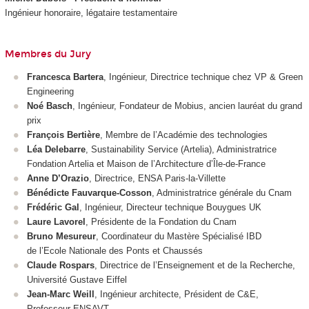
Ingénieur honoraire, légataire testamentaire
Membres du Jury
Francesca Bartera
, Ingénieur, Directrice technique chez VP & Green
Engineering
Noé Basch
, Ingénieur, Fondateur de Mobius, ancien lauréat du grand
prix
François Bertière
, Membre de l’Académie des technologies
Léa Delebarre
, Sustainability Service (Artelia), Administratrice
Fondation Artelia et Maison de l’Architecture d’Île-de-France
Anne D’Orazio
, Directrice, ENSA Paris-la-Villette
Bénédicte Fauvarque-Cosson
, Administratrice générale du Cnam
Frédéric Gal
, Ingénieur, Directeur technique Bouygues UK
Laure Lavorel
, Présidente de la Fondation du Cnam
Bruno Mesureur
, Coordinateur du Mastère Spécialisé IBD
de l’Ecole Nationale des Ponts et Chaussés
Claude Rospars
, Directrice de l’Enseignement et de la Recherche,
Université Gustave Eiffel
Jean-Marc Weill
, Ingénieur architecte, Président de C&E,
Professeur ENSAVT