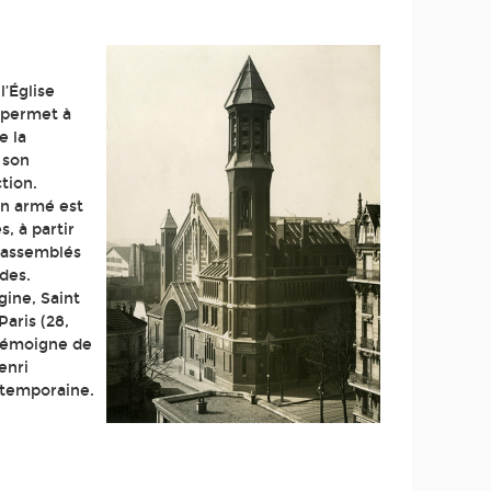
l’Église
 permet à
e la
 son
tion.
on armé est
, à partir
 assemblés
des.
gine, Saint
Paris (28,
 témoigne de
enri
ntemporaine.