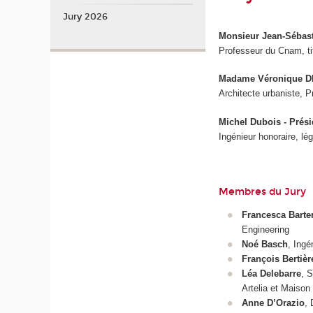
Jury 2026
Monsieur Jean-Sébast
Professeur du Cnam, tit
Madame Véronique DE
Architecte urbaniste, 
Michel Dubois - Prés
Ingénieur honoraire, lé
Membres du Jury
Francesca Barte
Engineering
Noé Basch
, Ingé
François Bertièr
Léa Delebarre
, S
Artelia et Maison 
Anne D’Orazio
, 