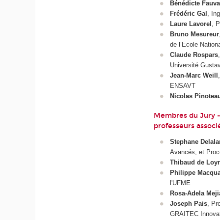
Bénédicte Fauv
Frédéric Gal
, In
Laure Lavorel
, 
Bruno Mesureur
de l’Ecole Natio
Claude Rospars
Université Gustav
Jean-Marc Weill
ENSAVT
Nicolas Pinotea
Membres du Jury - 
professeurs assoc
Stephane Delal
Avancés, et Pro
Thibaud de Loy
Philippe Macqua
l'UFME
Rosa-Adela Meji
Joseph Pais
, Pr
GRAITEC Innova