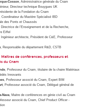
arque-Cosson
, Administratrice générale du Cnam
génieur, Directeur technique Bouygues UK
Présidente de la Fondation du Cnam
, Coordinateur du Mastère Spécialisé IBD
nale des Ponts et Chaussés
, Directrice de l’Enseignement et de la Recherche,
e Eiffel
, Ingénieur architecte, Président de C&E, Professeur
u
, Responsable du département R&D, CSTB
Maîtres de conférences, professeurs et
iés du Cnam
ande
, Professeur du Cnam, titulaire de la chaire Matériaux
cédés Innovants
nes
, Professeur associé du Cnam, Expert BIM
rt
, Professeur associé du Cnam, Délégué général de
a-Nava
, Maitre de conférences en génie civil au Cnam
ofesseur associé du Cnam, Chief Product Officer -
tion